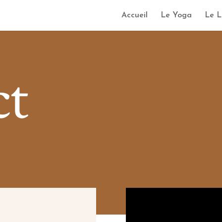
Accueil
Le Yoga
Le L
ct