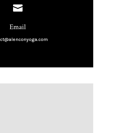

Email
act@alenconyoga.com