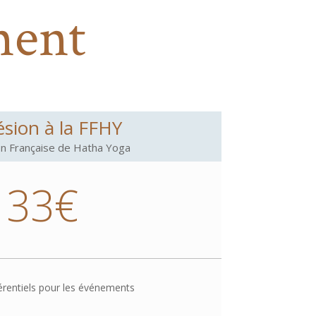
ment
sion à la FFHY
on Française de Hatha Yoga
33€
férentiels pour les événements