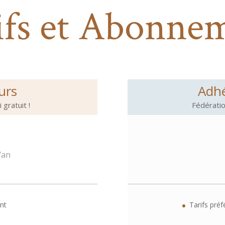
ifs et Abonne
urs
Adhé
 gratuit !
Fédérati
/
an
ent
Tarifs pré