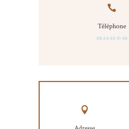

Téléphone
06 24 63 51 49

Adresse